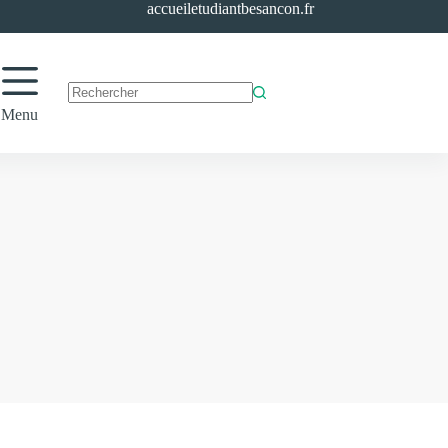
accueiletudiantbesancon.fr
Aucun
Menu
résultat